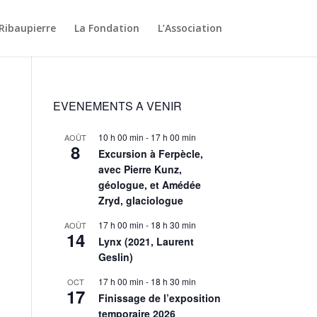
Ribaupierre
La Fondation
L’Association
EVENEMENTS A VENIR
10 h 00 min
-
17 h 00 min
AOÛT
8
Excursion à Ferpècle,
avec Pierre Kunz,
géologue, et Amédée
Zryd, glaciologue
17 h 00 min
-
18 h 30 min
AOÛT
14
Lynx (2021, Laurent
e
Geslin)
17 h 00 min
-
18 h 30 min
OCT
17
Finissage de l’exposition
temporaire 2026