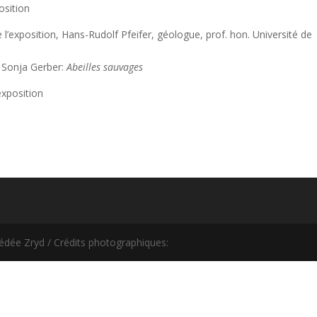
osition
’exposition, Hans-Rudolf Pfeifer, géologue, prof. hon. Université de
 Sonja Gerber:
Abeilles sauvages
exposition
édée Zryd / Crédits photographiques: