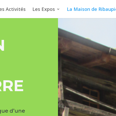
es Activités
Les Expos
La Maison de Ribaupi
N
RRE
que d’une