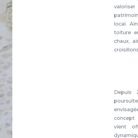
valorise
patrimoi
local. Ai
toiture 
chaux, ai
croisillon
Depuis 
poursui
envisa
concept 
vient of
dynamiq