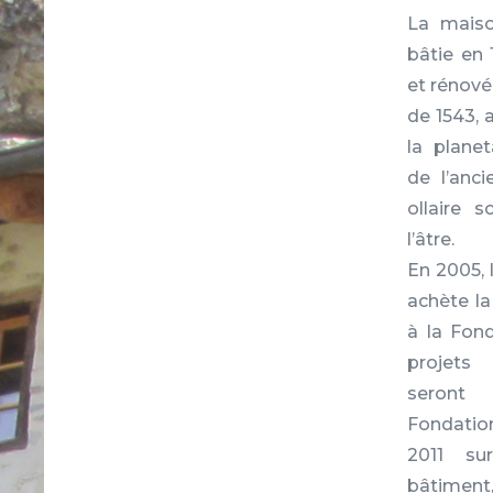
La maiso
bâtie en 
et rénovée
de 1543, 
la plane
de l’anc
ollaire 
l’âtre.
En 2005,
achète la
à la Fond
projets
seront
Fondati
2011 su
bâtiment