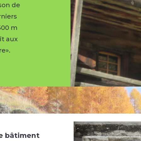
ison de
rniers
 500 m
it aux
re».
e bâtiment