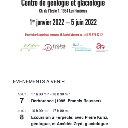
EVENEMENTS A VENIR
17 h 00 min
-
18 h 30 min
AOÛT
7
Derborence (1985, Francis Reusser)
10 h 00 min
-
17 h 00 min
AOÛT
8
Excursion à Ferpècle, avec Pierre Kunz,
géologue, et Amédée Zryd, glaciologue